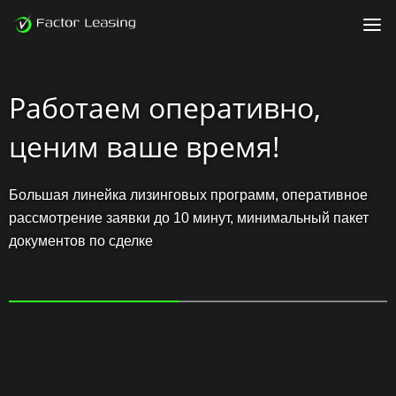
О нас
Работаем оперативно,
Партнёрам
Раскрытие информации
ценим ваше время!
Контакты
Клиентам
Большая линейка лизинговых программ, оперативное
рассмотрение заявки до 10 минут, минимальный пакет
+ 375 29 3382595
документов по сделке
+ 375 33 3982595
+ 375 17 3882595
Личный кабинет